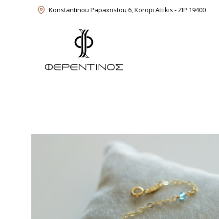
Skip
Konstantinou Papaxristou 6, Koropi Attikis - ZIP 19400
to
content
Feredinos Shop