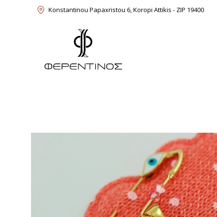
Skip
Konstantinou Papaxristou 6, Koropi Attikis - ZIP 19400
to
content
Feredinos Shop