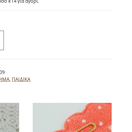
ό κ14 για αγόρι.
09
ΗΜΑ
,
ΠΑΙΔΙΚΑ