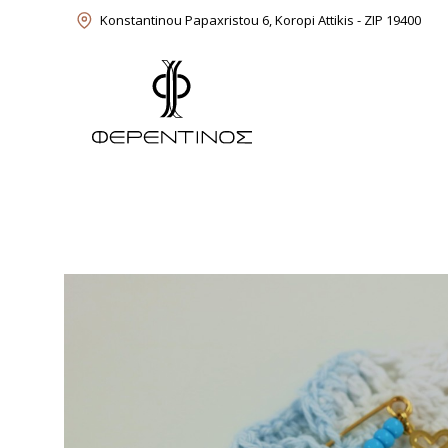
Skip
Konstantinou Papaxristou 6, Koropi Attikis - ZIP 19400
to
content
Feredinos Shop